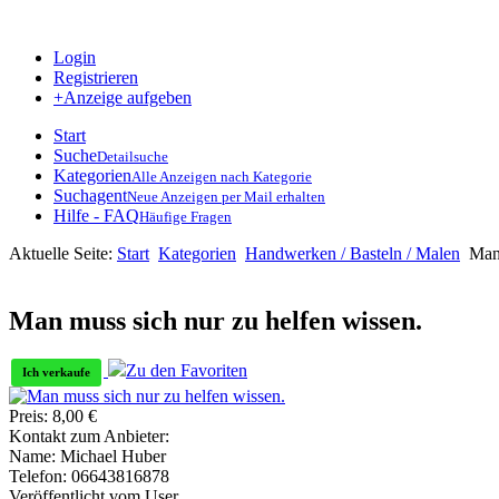
Login
Registrieren
+Anzeige aufgeben
Start
Suche
Detailsuche
Kategorien
Alle Anzeigen nach Kategorie
Suchagent
Neue Anzeigen per Mail erhalten
Hilfe - FAQ
Häufige Fragen
Aktuelle Seite:
Start
Kategorien
Handwerken / Basteln / Malen
Man 
Man muss sich nur zu helfen wissen.
Zu den Favoriten
Ich verkaufe
Preis:
8,00
€
Kontakt zum Anbieter:
Name:
Michael Huber
Telefon:
06643816878
Veröffentlicht vom User