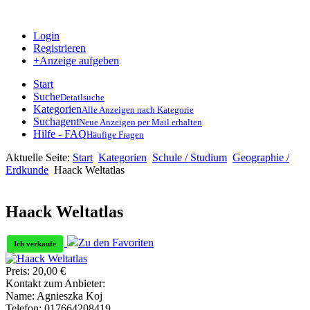
Login
Registrieren
+Anzeige aufgeben
Start
Suche
Detailsuche
Kategorien
Alle Anzeigen nach Kategorie
Suchagent
Neue Anzeigen per Mail erhalten
Hilfe - FAQ
Häufige Fragen
Aktuelle Seite:
Start
Kategorien
Schule / Studium
Geographie /
Erdkunde
Haack Weltatlas
Haack Weltatlas
Zu den Favoriten
Ich verkaufe
Preis:
20,00
€
Kontakt zum Anbieter:
Name:
Agnieszka Koj
Telefon:
017664208419