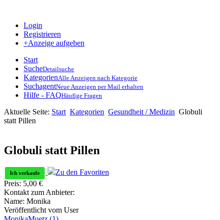
Login
Registrieren
+Anzeige aufgeben
Start
Suche
Detailsuche
Kategorien
Alle Anzeigen nach Kategorie
Suchagent
Neue Anzeigen per Mail erhalten
Hilfe - FAQ
Häufige Fragen
Aktuelle Seite:
Start
Kategorien
Gesundheit / Medizin
Globuli
statt Pillen
Globuli statt Pillen
Zu den Favoriten
Ich verkaufe
Preis:
5,00
€
Kontakt zum Anbieter:
Name:
Monika
Veröffentlicht vom User
MonikaMuetz
(1)