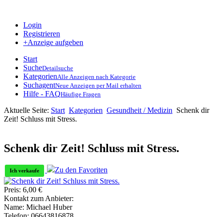
Login
Registrieren
+Anzeige aufgeben
Start
Suche
Detailsuche
Kategorien
Alle Anzeigen nach Kategorie
Suchagent
Neue Anzeigen per Mail erhalten
Hilfe - FAQ
Häufige Fragen
Aktuelle Seite:
Start
Kategorien
Gesundheit / Medizin
Schenk dir
Zeit! Schluss mit Stress.
Schenk dir Zeit! Schluss mit Stress.
Zu den Favoriten
Ich verkaufe
Preis:
6,00
€
Kontakt zum Anbieter:
Name:
Michael Huber
Telefon:
06643816878