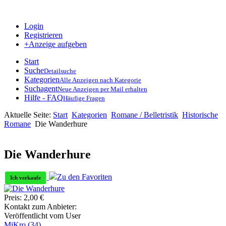
Login
Registrieren
+Anzeige aufgeben
Start
Suche
Detailsuche
Kategorien
Alle Anzeigen nach Kategorie
Suchagent
Neue Anzeigen per Mail erhalten
Hilfe - FAQ
Häufige Fragen
Aktuelle Seite:
Start
Kategorien
Romane / Belletristik
Historische
Romane
Die Wanderhure
Die Wanderhure
Zu den Favoriten
Ich verkaufe
Preis:
2,00
€
Kontakt zum Anbieter:
Veröffentlicht vom User
MiKro
(34)