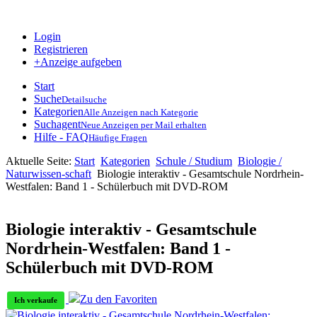
Login
Registrieren
+Anzeige aufgeben
Start
Suche
Detailsuche
Kategorien
Alle Anzeigen nach Kategorie
Suchagent
Neue Anzeigen per Mail erhalten
Hilfe - FAQ
Häufige Fragen
Aktuelle Seite:
Start
Kategorien
Schule / Studium
Biologie /
Naturwissen-schaft
Biologie interaktiv - Gesamtschule Nordrhein-
Westfalen: Band 1 - Schülerbuch mit DVD-ROM
Biologie interaktiv - Gesamtschule
Nordrhein-Westfalen: Band 1 -
Schülerbuch mit DVD-ROM
Zu den Favoriten
Ich verkaufe