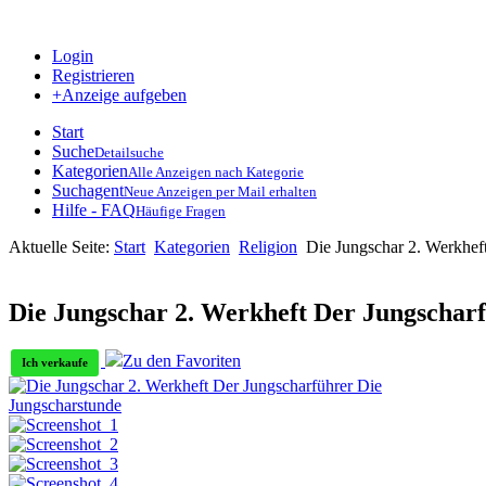
Login
Registrieren
+Anzeige aufgeben
Start
Suche
Detailsuche
Kategorien
Alle Anzeigen nach Kategorie
Suchagent
Neue Anzeigen per Mail erhalten
Hilfe - FAQ
Häufige Fragen
Aktuelle Seite:
Start
Kategorien
Religion
Die Jungschar 2. Werkhef
Die Jungschar 2. Werkheft Der Jungschar
Zu den Favoriten
Ich verkaufe