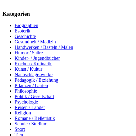
Kategorien
Biographien
Esoterik
Geschichte
Gesundheit / Medizin
Handwerken / Basteln / Malen
Humor / Satire
Kinder- / Jugendbücher
Kochen / Kulinarik
Kunst / Kultur
Nachschlage-werke
Pädagogik / Erziehung
Pflanzen / Garten
Philosophie
Politik / Gesellschaft
Psychologie
Reisen / Länder
Religion
Romane / Belletristik
Schule / Studium
Sport
Tiere