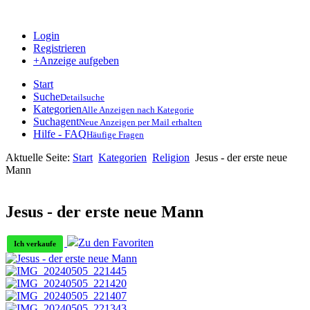
Login
Registrieren
+Anzeige aufgeben
Start
Suche
Detailsuche
Kategorien
Alle Anzeigen nach Kategorie
Suchagent
Neue Anzeigen per Mail erhalten
Hilfe - FAQ
Häufige Fragen
Aktuelle Seite:
Start
Kategorien
Religion
Jesus - der erste neue
Mann
Jesus - der erste neue Mann
Zu den Favoriten
Ich verkaufe