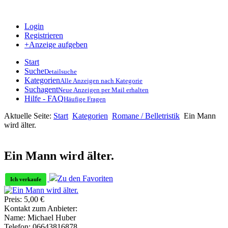
Login
Registrieren
+Anzeige aufgeben
Start
Suche
Detailsuche
Kategorien
Alle Anzeigen nach Kategorie
Suchagent
Neue Anzeigen per Mail erhalten
Hilfe - FAQ
Häufige Fragen
Aktuelle Seite:
Start
Kategorien
Romane / Belletristik
Ein Mann
wird älter.
Ein Mann wird älter.
Zu den Favoriten
Ich verkaufe
Preis:
5,00
€
Kontakt zum Anbieter:
Name:
Michael Huber
Telefon:
06643816878