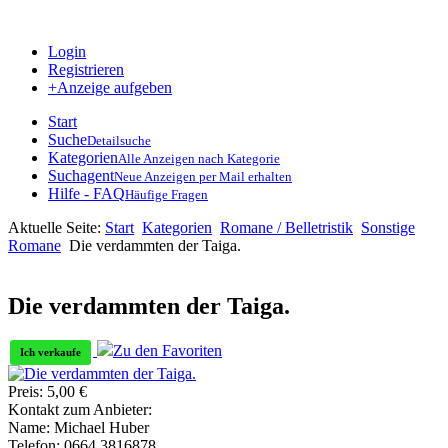
Login
Registrieren
+Anzeige aufgeben
Start
Suche
Detailsuche
Kategorien
Alle Anzeigen nach Kategorie
Suchagent
Neue Anzeigen per Mail erhalten
Hilfe - FAQ
Häufige Fragen
Aktuelle Seite:
Start
Kategorien
Romane / Belletristik
Sonstige
Romane
Die verdammten der Taiga.
Die verdammten der Taiga.
Zu den Favoriten
Ich verkaufe
Preis:
5,00
€
Kontakt zum Anbieter:
Name:
Michael Huber
Telefon:
0664 3816878