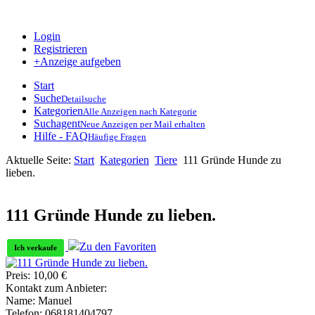
Login
Registrieren
+Anzeige aufgeben
Start
Suche
Detailsuche
Kategorien
Alle Anzeigen nach Kategorie
Suchagent
Neue Anzeigen per Mail erhalten
Hilfe - FAQ
Häufige Fragen
Aktuelle Seite:
Start
Kategorien
Tiere
111 Gründe Hunde zu
lieben.
111 Gründe Hunde zu lieben.
Zu den Favoriten
Ich verkaufe
Preis:
10,00
€
Kontakt zum Anbieter:
Name:
Manuel
Telefon:
068181404797