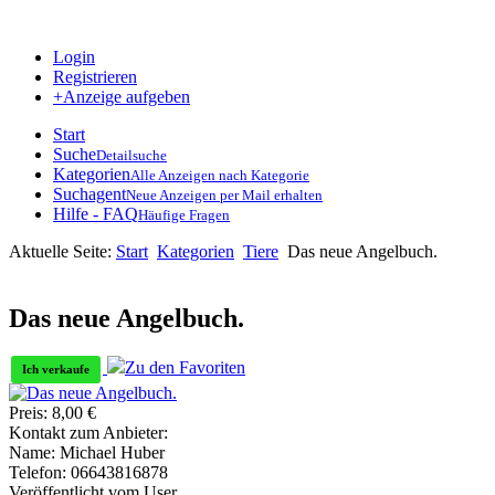
Login
Registrieren
+Anzeige aufgeben
Start
Suche
Detailsuche
Kategorien
Alle Anzeigen nach Kategorie
Suchagent
Neue Anzeigen per Mail erhalten
Hilfe - FAQ
Häufige Fragen
Aktuelle Seite:
Start
Kategorien
Tiere
Das neue Angelbuch.
Das neue Angelbuch.
Zu den Favoriten
Ich verkaufe
Preis:
8,00
€
Kontakt zum Anbieter:
Name:
Michael Huber
Telefon:
06643816878
Veröffentlicht vom User