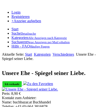
Login
Registrieren
+Anzeige aufgeben
Start
Suche
Detailsuche
Kategorien
Alle Anzeigen nach Kategorie
Suchagent
Neue Anzeigen per Mail erhalten
Hilfe - FAQ
Häufige Fragen
Aktuelle Seite:
Start
Kategorien
Verschiedenes
Unsere Ehe -
Spiegel seiner Liebe.
Unsere Ehe - Spiegel seiner Liebe.
Zu den Favoriten
Ich verkaufe
Preis:
8,90
€
Kontakt zum Anbieter:
Name:
buchbazar.at Buchhandel
Telefon:
+43 (0) 664 3816878