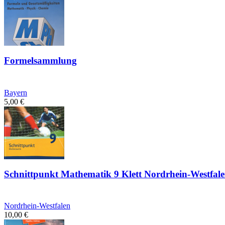
Formelsammlung
Bayern
5,00
€
Schnittpunkt Mathematik 9 Klett Nordrhein-Westfal
Nordrhein-Westfalen
10,00
€