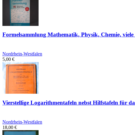
Formelsammlung Mathematik, Physik, Chemie, viele B
Nordrhein-Westfalen
5,00
€
Vierstellige Logarithmentafeln nebst Hilfstafeln für 
Nordrhein-Westfalen
18,00
€