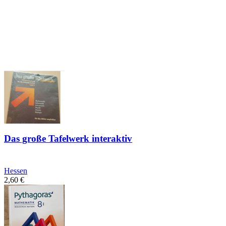
Das große Tafelwerk interaktiv
Hessen
2,60
€