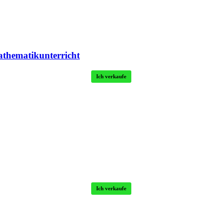
athematikunterricht
Ich verkaufe
Ich verkaufe