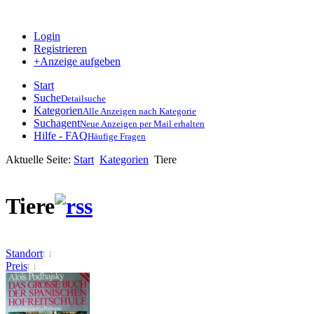
Login
Registrieren
+Anzeige aufgeben
Start
Suche
Detailsuche
Kategorien
Alle Anzeigen nach Kategorie
Suchagent
Neue Anzeigen per Mail erhalten
Hilfe - FAQ
Häufige Fragen
Aktuelle Seite:
Start
Kategorien
Tiere
Tiere
Standort
Preis