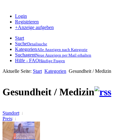
Login
Registrieren
+Anzeige aufgeben
Start
Suche
Detailsuche
Kategorien
Alle Anzeigen nach Kategorie
Suchagent
Neue Anzeigen per Mail erhalten
Hilfe - FAQ
Häufige Fragen
Aktuelle Seite:
Start
Kategorien
Gesundheit / Medizin
Gesundheit / Medizin
Standort
Preis